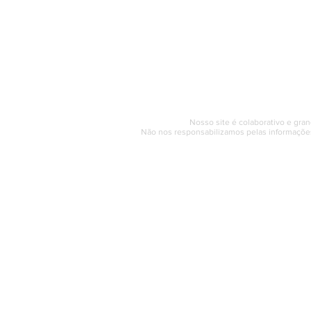
PÁGINA INICIAL
BUSQUE NO GUIA
T
Horário de at
Segunda a sexta (e
© 2017 - 2022 | SAQUAREMA
Nosso site é colaborativo e gran
Não nos responsabilizamos pelas informações