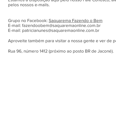
pelos nossos e-mails.
Grupo no Facebook:
Saquarema Fazendo o Bem
E-mail:
fazendoobem@saquaremaonline.com.br
E-mail:
patricianunes@saquaremaonline.com.br
Aproveite também para visitar a nossa gente e ver de p
Rua 96, número 1412 (próximo ao posto BR de Jaconé).
O Saquarema ONL
Saquarema da I
PÁGINA INICIAL
BUSQUE NO GUIA
T
Horário de at
Segunda a sexta (e