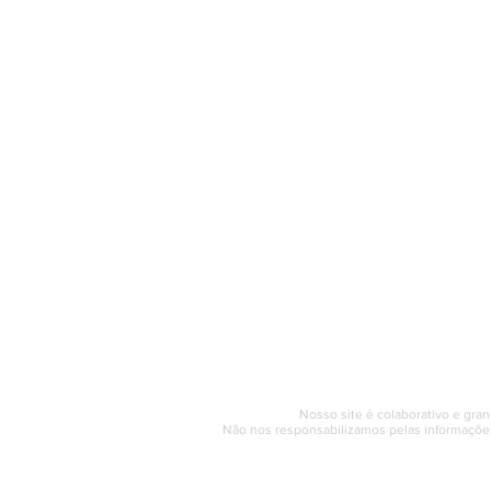
O Saquarema ONL
Saquarema da I
PÁGINA INICIAL
BUSQUE NO GUIA
T
Horário de at
Segunda a sexta (e
© 2017 - 2022 | SAQUAREMA
Nosso site é colaborativo e gran
Não nos responsabilizamos pelas informações