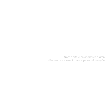
O Saquarema ONL
Saquarema da I
PÁGINA INICIAL
BUSQUE NO GUIA
T
Horário de at
Segunda a sexta (e
© 2017 - 2022 | SAQUAREMA
Nosso site é colaborativo e gran
Não nos responsabilizamos pelas informações